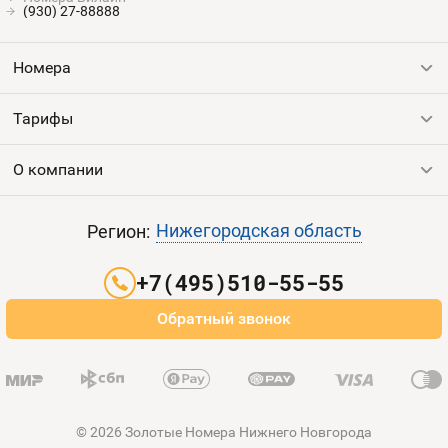
(930) 27-88888
Номера
Тарифы
Все номера
Продать номер
О компании
Выгодные тарифы
Пополнить баланс
Все тарифы
Контакты
Нижегородская область
Регион:
Партнерам
+7(495)510-55-55
Оплата и доставка
Обратный звонок
Карта сайта
© 2026 Золотые Номера Нижнего Новгорода