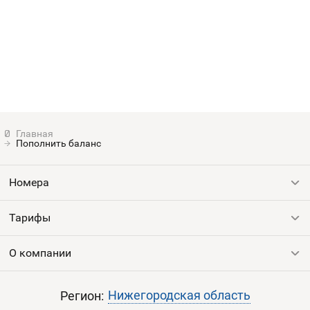
Номера
Оплата и доставка
Тарифы
Номера
Контакты
Устройства
Пополнить баланс
Номера
Тарифы
Все номера
Продать номер
О компании
Выгодные тарифы
Пополнить баланс
Все тарифы
Контакты
Нижегородская область
Регион: