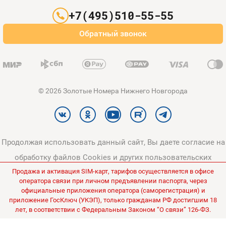
Партнерам
+7(495)510-55-55
Оплата и доставка
Обратный звонок
Карта сайта
© 2026 Золотые Номера Нижнего Новгорода
Продолжая использовать данный сайт, Вы даете согласие на
обработку файлов Cookies и других пользовательских
Продажа и активация SIM-карт, тарифов осуществляется в офисе
данных, в соответствии с
Политикой конфиденциальности
и
оператора связи при личном предъявлении паспорта, через
Политикой в отношении обработки персональных данных
.
официальные приложения оператора (саморегистрация) и
приложение ГосКлюч (УКЭП), только гражданам РФ достигшим 18
Все цены на сайте указаны без НДС.
лет, в соответствии с Федеральным Законом “О связи” 126-ФЗ.