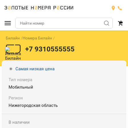
Билайн
Номера Билайн
Подобрать номер
+7 9310555555
МТС
Билайн
МТС
Самая низкая цена
Тип номера
Мегафон
Номера
БИЛАЙН
Мобильный
Теле2
Тарифы
МЕГАФОН
Регион
Номера
Нижегородская область
Йота
Тарифы
ТЕЛЕ2
Номера
В наличии
Продать номер
Тарифы
ЙОТА