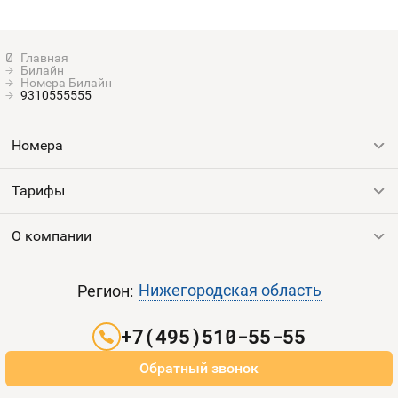
Билайн
Номера Билайн
9310555555
Номера
Тарифы
Все номера
Продать номер
О компании
Выгодные тарифы
Пополнить баланс
Все тарифы
Контакты
Нижегородская область
Регион:
Партнерам
+7(495)510-55-55
Оплата и доставка
Обратный звонок
Карта сайта