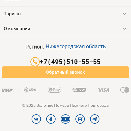
Тарифы
Все номера
Продать номер
О компании
Выгодные тарифы
Пополнить баланс
Все тарифы
Контакты
Нижегородская область
Регион:
Партнерам
+7(495)510-55-55
Оплата и доставка
Обратный звонок
Карта сайта
© 2026 Золотые Номера Нижнего Новгорода