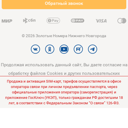
Обратный звонок
Карта сайта
© 2026 Золотые Номера Нижнего Новгорода
Продолжая использовать данный сайт, Вы даете согласие на
обработку файлов Cookies и других пользовательских
Продажа и активация SIM-карт, тарифов осуществляется в офисе
данных, в соответствии с
Политикой конфиденциальности
и
оператора связи при личном предъявлении паспорта, через
Политикой в отношении обработки персональных данных
.
официальные приложения оператора (саморегистрация) и
приложение ГосКлюч (УКЭП), только гражданам РФ достигшим 18
Все цены на сайте указаны без НДС.
лет, в соответствии с Федеральным Законом “О связи” 126-ФЗ.