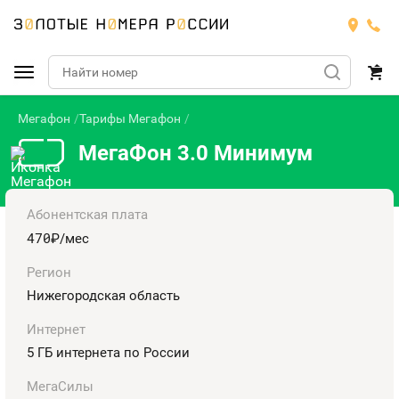
Мегафон
Тарифы Мегафон
Подобрать номер
МегаФон 3.0 Минимум
МТС
Билайн
МТС
Абонентская плата
470
руб.
/мес
Мегафон
Номера
БИЛАЙН
Регион
Теле2
Нижегородская область
Тарифы
МЕГАФОН
Номера
Интернет
Йота
Тарифы
ТЕЛЕ2
5 ГБ интернета по России
Номера
Продать номер
Тарифы
ЙОТА
МегаСилы