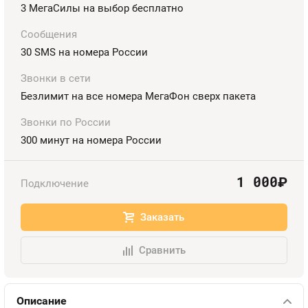
Номера
3 МегаСилы на выбор бесплатно
Оплата и доставка
Тарифы
Номера
Сообщения
30 SMS на номера России
Контакты
Звонки в сети
Устройства
Безлимит на все номера МегаФон сверх пакета
Звонки по России
300 минут на номера России
1 000
руб.
Подключение
Заказать
Сравнить
Описание