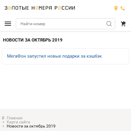
Подобрать номер
НОВОСТИ ЗА ОКТЯБРЬ 2019
МТС
МегаФон запустил новые подарки за кэшбэк
Билайн
МТС
Мегафон
Номера
БИЛАЙН
Теле2
Тарифы
МЕГАФОН
Номера
Йота
Тарифы
ТЕЛЕ2
Номера
Карта сайта
Продать номер
Тарифы
Новости за октябрь 2019
ЙОТА