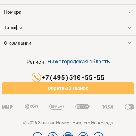
Номера
Оплата и доставка
Тарифы
Номера
Номера
Контакты
Тарифы
Все номера
Продать номер
Устройства
О компании
Выгодные тарифы
Пополнить баланс
Все тарифы
Контакты
Нижегородская область
Регион:
Партнерам
+7(495)510-55-55
Оплата и доставка
Обратный звонок
Карта сайта
© 2026 Золотые Номера Нижнего Новгорода