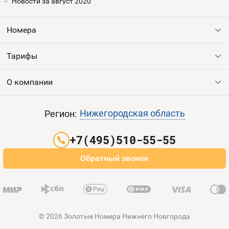
Номера
Новости за август 2020
Оплата и доставка
Тарифы
Номера
Номера
Контакты
Тарифы
Все номера
Устройства
Продать номер
О компании
Выгодные тарифы
Пополнить баланс
Все тарифы
Контакты
Нижегородская область
Регион:
Партнерам
+7(495)510-55-55
Оплата и доставка
Обратный звонок
Карта сайта
© 2026 Золотые Номера Нижнего Новгорода