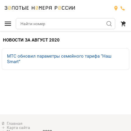
Подобрать номер
НОВОСТИ ЗА АВГУСТ 2020
МТС
МТС обновил параметры семейного тарифа “Наш
Smart”
Билайн
МТС
Мегафон
Номера
БИЛАЙН
Теле2
Тарифы
МЕГАФОН
Номера
Йота
Тарифы
ТЕЛЕ2
Номера
Продать номер
Тарифы
ЙОТА
Карта сайта