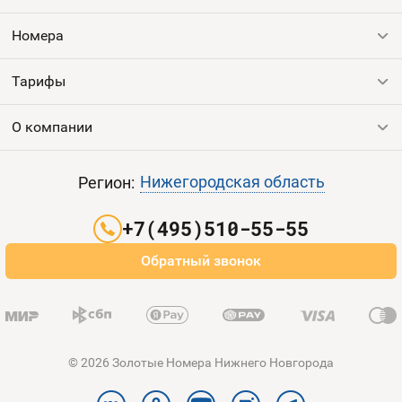
Номера
Оплата и доставка
Тарифы
Номера
Номера
Контакты
Тарифы
Все номера
Продать номер
Устройства
О компании
Выгодные тарифы
Пополнить баланс
Все тарифы
Контакты
Нижегородская область
Регион:
Партнерам
+7(495)510-55-55
Оплата и доставка
Обратный звонок
Карта сайта
© 2026 Золотые Номера Нижнего Новгорода