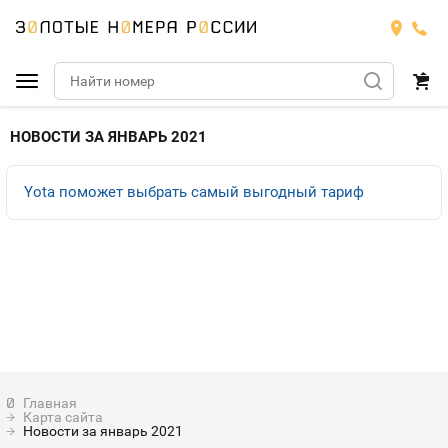
Подобрать номер
НОВОСТИ ЗА ЯНВАРЬ 2021
МТС
Yota поможет выбрать самый выгодный тариф
Билайн
МТС
Мегафон
Номера
БИЛАЙН
Теле2
Тарифы
МЕГАФОН
Номера
Йота
Тарифы
ТЕЛЕ2
Номера
Карта сайта
Продать номер
Тарифы
Новости за январь 2021
ЙОТА