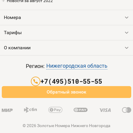
Номера
Новости за август 2022
Оплата и доставка
Тарифы
Номера
Номера
Контакты
Тарифы
Все номера
Устройства
Продать номер
О компании
Выгодные тарифы
Пополнить баланс
Все тарифы
Контакты
Нижегородская область
Регион:
Партнерам
+7(495)510-55-55
Оплата и доставка
Обратный звонок
Карта сайта
© 2026 Золотые Номера Нижнего Новгорода