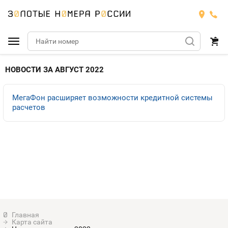
Подобрать номер
НОВОСТИ ЗА АВГУСТ 2022
МТС
МегаФон расширяет возможности кредитной системы
расчетов
Билайн
МТС
Мегафон
Номера
БИЛАЙН
Теле2
Тарифы
МЕГАФОН
Номера
Йота
Тарифы
ТЕЛЕ2
Номера
Продать номер
Тарифы
ЙОТА
Карта сайта