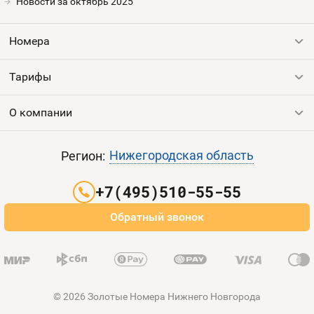
Номера
Новости за октябрь 2025
Оплата и доставка
Тарифы
Номера
Номера
Контакты
Тарифы
Все номера
Устройства
Продать номер
О компании
Выгодные тарифы
Пополнить баланс
Все тарифы
Контакты
Нижегородская область
Регион:
Партнерам
+7(495)510-55-55
Оплата и доставка
Обратный звонок
Карта сайта
© 2026 Золотые Номера Нижнего Новгорода