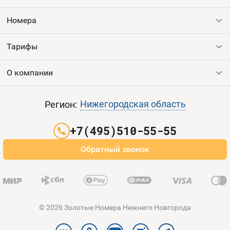
Номера
Оплата и доставка
Тарифы
Номера
Номера
Контакты
Тарифы
Все номера
Продать номер
Устройства
О компании
Выгодные тарифы
Пополнить баланс
Все тарифы
Контакты
Нижегородская область
Регион:
Партнерам
+7(495)510-55-55
Оплата и доставка
Обратный звонок
Карта сайта
© 2026 Золотые Номера Нижнего Новгорода