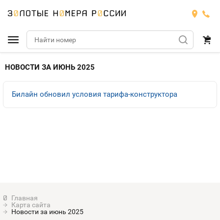
Подобрать номер
НОВОСТИ ЗА ИЮНЬ 2025
МТС
Билайн обновил условия тарифа-конструктора
Билайн
МТС
Мегафон
Номера
БИЛАЙН
Теле2
Тарифы
МЕГАФОН
Номера
Йота
Тарифы
ТЕЛЕ2
Номера
Карта сайта
Продать номер
Тарифы
Новости за июнь 2025
ЙОТА