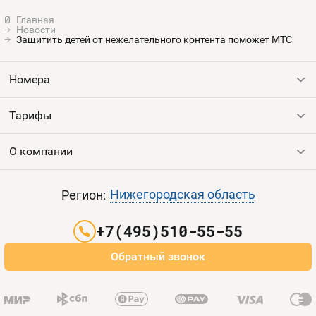
Новости
Защитить детей от нежелательного контента поможет МТС
Номера
Тарифы
Все номера
Продать номер
О компании
Выгодные тарифы
Пополнить баланс
Все тарифы
Контакты
Нижегородская область
Регион:
Партнерам
+7(495)510-55-55
Оплата и доставка
Обратный звонок
Карта сайта