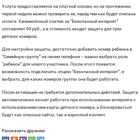
Номера
Услуга предоставляется на платной основе, но на протяжении
Оплата и доставка
Тарифы
первой недели можно проверить ее, перед тем как будет списана
Номера
оплата. Ежемесячный платеж за “Безопасный интернет”
Контакты
составляет 99 руб., а в стоимость входит защита для т
р
ех
детских номеров.
Устройства
Для настройки защиты, достаточно добавить номер ребенка в
“Семейную группу” на своем телефоне – важно выбрать роль
“ребенок” для нового участника. После этого появится
возможность подключить опцию “Безопасный интернет”, и
выбрать, для каких номеров группы она будет работать.
После активации не требуется дополнительных действий. Защита
автоматически начнет работать при использовании интернета с
использованием сим-карты детского номера, а блокироваться
будут как опасные сайты, так и взрослый контент.
Рассказать друзьям: