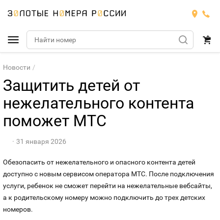
Подобрать номер
Новости
Защитить детей от
МТС
нежелательного контента
Билайн
поможет МТС
МТС
Мегафон
Номера
БИЛАЙН
31 января 2026
Обезопасить от нежелательного и опасного контента детей
Теле2
Тарифы
МЕГАФОН
Номера
доступно с новым сервисом оператора МТС. После подключения
услуги, ребенок не сможет перейти на нежелательные вебсайты,
Йота
Тарифы
ТЕЛЕ2
Номера
а к родительскому номеру можно подключить до трех детских
номеров.
Продать номер
Тарифы
ЙОТА