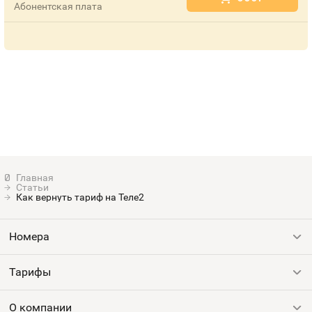
Абонентская плата
Статьи
Как вернуть тариф на Теле2
Номера
Тарифы
Все номера
Продать номер
О компании
Выгодные тарифы