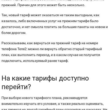
Номера
прежний. Причин для этого может быть несколько.
Оплата и доставка
Тарифы
Номера
Так, новый тариф может оказаться не таким выгодным, как
Контакты
казалось, либо включенных услуг на прежнем тарифе было
достаточно, и нет смысла платить за большие пакеты на новом и
Устройства
более дорогом.
Рассказываем, как вернуться на прежний тариф на номере
телефона Теле2: можно ли вернуть обратно старый тарифный
план, как выполнить переход, и в каком случае не получится
подключить, используемый ранее тариф.
На какие тарифы доступно
перейти?
При выборе нового тарифного плана, рекомендуется
внимательно изучать его условия, а также реально оценивать,
как переход на другой тарифный план отразится на расходах. Не