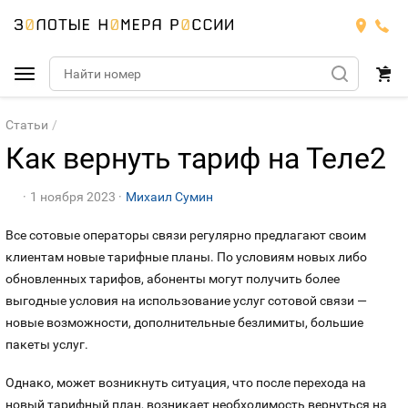
Подобрать номер
Статьи
Как вернуть тариф на Теле2
МТС
1 ноября 2023
Михаил Сумин
Билайн
МТС
Все сотовые операторы связи регулярно предлагают своим
Мегафон
клиентам новые тарифные планы. По условиям новых либо
Номера
БИЛАЙН
обновленных тарифов, абоненты могут получить более
выгодные условия на использование услуг сотовой связи —
Теле2
Тарифы
МЕГАФОН
Номера
новые возможности, дополнительные безлимиты, большие
пакеты услуг.
Йота
Тарифы
ТЕЛЕ2
Номера
Однако, может возникнуть ситуация, что после перехода на
Продать номер
Тарифы
ЙОТА
новый тарифный план, возникает необходимость вернуться на